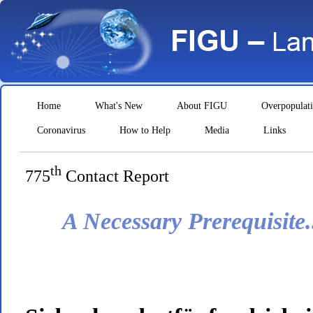
Home
What's New
About FIGU
Overpopulat
Coronavirus
How to Help
Media
Links
th
775
Contact Report
A Necessary Prerequisite.