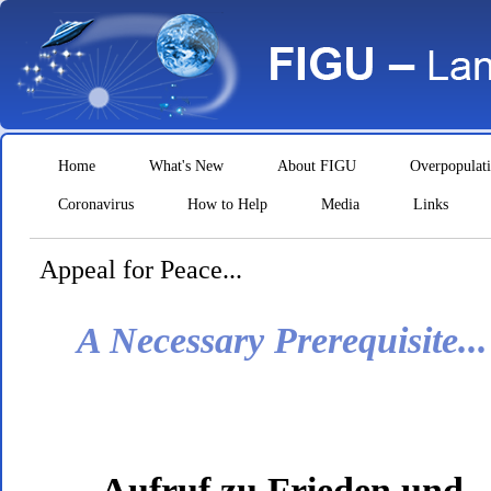
Home
What's New
About FIGU
Overpopulat
Coronavirus
How to Help
Media
Links
Appeal for Peace...
A Necessary Prerequisite...
Aufruf zu Frieden und