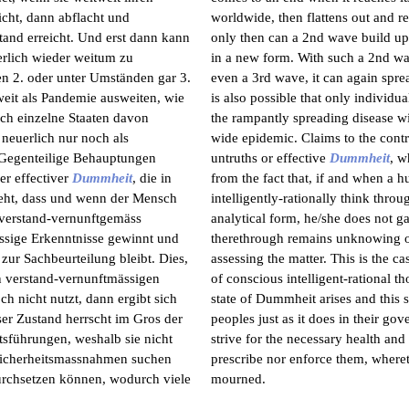
icht, dann abflacht und
worldwide, then flattens out and re
tand erreicht. Und erst dann kann
only then can a 2nd wave build up 
erlich wieder weitum zu
in a new form. With such a 2nd w
en 2. oder unter Umständen gar 3.
even a 3rd wave, it can again spre
weit als Pandemie ausweiten, wie
is also possible that only individual
och einzelne Staaten davon
the rampantly spreading disease wi
neuerlich nur noch als
wide epidemic. Claims to the cont
 Gegenteilige Behauptungen
untruths or effective
Dummheit
, w
r effectiver
Dummheit
, die in
from the fact that, if and when a 
teht, dass und wenn der Mensch
intelligently-rationally think thro
 verstand-vernunftgemäss
analytical form, he/she does not g
üssige Erkenntnisse gewinnt und
therethrough remains unknowing of
ur Sachbeurteilung bleibt. Dies,
assessing the matter. This is the 
 verstand-vernunftmässigen
of conscious intelligent-rational th
ch nicht nutzt, dann ergibt sich
state of Dummheit arises and this s
er Zustand herrscht im Gros der
peoples just as it does in their g
tsführungen, weshalb sie nicht
strive for the necessary health an
Sicherheitsmassnahmen suchen
prescribe nor enforce them, where
rchsetzen können, wodurch viele
mourned.