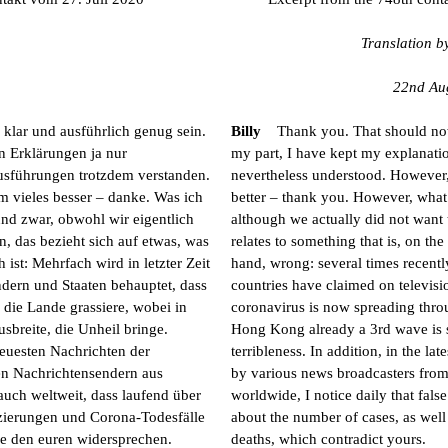
Translation b
22nd Au
klar und ausführlich genug sein.
Billy
Thank you. That should now
n Erklärungen ja nur
my part, I have kept my explanatio
sführungen trotzdem verstanden.
nevertheless understood. However, 
m vieles besser – danke. Was ich
better – thank you. However, what 
und zwar, obwohl wir eigentlich
although we actually did not want
, das bezieht sich auf etwas, was
relates to something that is, on th
h ist: Mehrfach wird in letzter Zeit
hand, wrong: several times recentl
dern und Staaten behauptet, dass
countries have claimed on televisi
 die Lande grassiere, wobei in
coronavirus is now spreading thro
sbreite, die Unheil bringe.
Hong Kong already a 3rd wave is 
neuesten Nachrichten der
terribleness. In addition, in the l
en Nachrichtensendern aus
by various news broadcasters from
auch weltweit, dass laufend über
worldwide, I notice daily that fals
izierungen und Corona-Todesfälle
about the number of cases, as well
e den euren widersprechen.
deaths, which contradict yours.