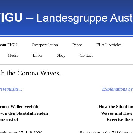
bout FIGU
Overpopulation
Peace
FLAU Articles
Media
Links
Shop
Contact
th the Corona Waves...
requisite...
Explanations by 
orona-Wellen verhält
How the Situation
 von den Staatsführenden
Waves and How 
men wird
Exercise thei
takt vom 27. Juli 2020
Excerpt from the 748th conta