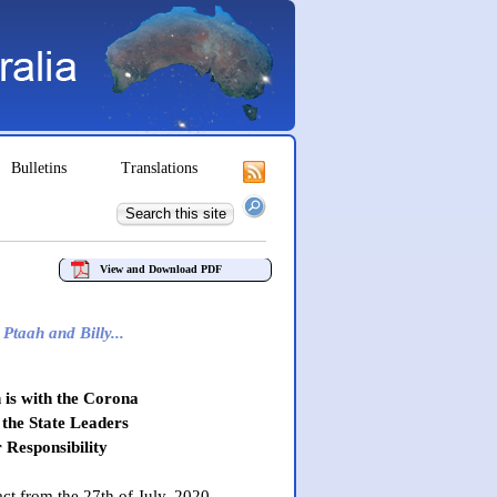
Bulletins
Translations
View and Download PDF
Ptaah and Billy...
 is with the Corona
the State Leaders
r Responsibility
ct from the 27th of July, 2020