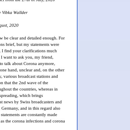
y Vibka Wallder
gust, 2020
 be clear and detailed enough. For
ns brief, but my statements were
I find your clarifications much
I want to ask you, my friend,
 to talk about Corona anymore,
e one hand, unclear and, on the other
y, various broadcast stations and
on that the 2nd wave of the
ughout the countries, whereas in
spreading, which brings
atest news by Swiss broadcasters and
 Germany, and in this regard also
e statements are constantly made
 as the corona infections and corona