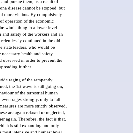
 and pursue them, as a result of
ona disease cannot be stopped, but
nd more victims. By compulsively
 of operation of the economic
the whole thing to a lower level
h and safety of the workers and an
relentlessly continued in the old
he state leaders, who would be
he necessary health and safety
 observed in order to prevent the
preading further.
wide raging of the rampantly
ed, the 1st wave is still going on,
aviour of the terrestrial human
d even rages strongly, only to fall
measures are more strictly observed,
ese are again relaxed or neglected,
r again. Therefore, the fact is that,
 which is still expanding and only
s most intensive and highest level