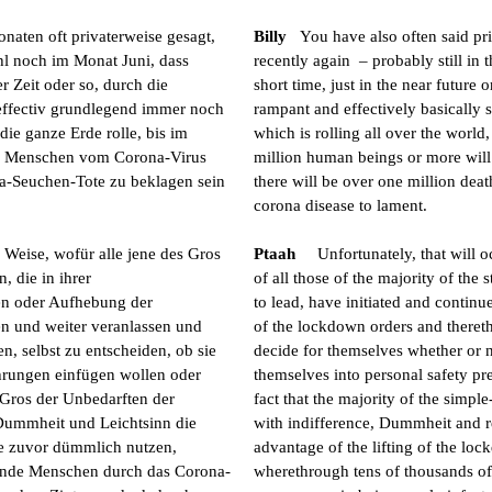
naten oft privaterweise gesagt,
Billy
You have also often said pri
hl noch im Monat Juni, dass
recently again – probably still in 
er Zeit oder so, durch die
short time, just in the near future or
effectiv grundlegend immer noch
rampant and effectively basically 
ie ganze Erde rolle, bis im
which is rolling all over the worl
en Menschen vom Corona-Virus
million human beings or more will
na-Seuchen-Tote zu beklagen sein
there will be over one million dea
corona disease to lament.
r Weise, wofür alle jene des Gros
Ptaah
Unfortunately, that will o
, die in ihrer
of all those of the majority of the 
en oder Aufhebung der
to lead, have initiated and continue 
 und weiter veranlassen und
of the lockdown orders and thereth
n, selbst zu entscheiden, ob sie
decide for themselves whether or n
ehrungen einfügen wollen oder
themselves into personal safety pr
 Gros der Unbedarften der
fact that the majority of the simp
 Dummheit und Leichtsinn die
with indifference, Dummheit and r
 zuvor dümmlich nutzen,
advantage of the lifting of the loc
ende Menschen durch das Corona-
wherethrough tens of thousands o