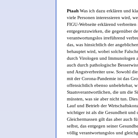
Ptaah
Was ich dazu erklären und klar
viele Personen interessieren wird, w
FIGU-Webseite erklärend verbreiten
entgegenzuwirken, die gegenüber d
verantwortungslos irreführend verbrei
das, was hinsichtlich der angebliche
behauptet wird, wobei solche Falsch
durch Virologen und Immunologen a
auch durch pathologische Besserwiss
und Angstverbreiter usw. Sowohl di
mit der Corona-Pandemie ist das Gr
offensichtlich ebenso unbelehrbar, w
Staatsverantwortlichen, die um die S
müssten, was sie aber nicht tun. Dies
Lauf und Betrieb der Wirtschaftskon
wichtiger ist als die Gesundheit un
Gleichermassen gilt das aber auch f
selbst, das entgegen seiner Gesund
völlig verantwortungslos und gleichgü