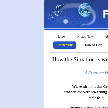
Home
What's New
A
Coronavirus
How to Help
How the Situation is wi
A Necessary Pre
Wie es sich mit den C
und wie die Verantwortung
wahrgenom
Auszug aus dem 748. Kon