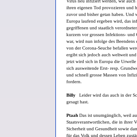
Virus neu infiziert werden, wie auc
ihren eigenen Tod provozieren und h
zuvor und bisher getan haben. Und w
Europa laufend ergeben wird, das in
gegriffenen und staatlich verordnete
kurzem vor grossen Infektions- und 
war, wird nun infolge des Beendens 
von der Corona-Seuche befallen werd
ergibt sich jedoch auch weltweit und
jetzt wird sich in Europa die Urwell
sich ausweitende Erst- resp. Grund
und schnell grosse Massen von Infi
fordern.
Billy
Leider wird das auch in der Sc
gesagt hast.
Ptaah
Das ist unumgänglich, weil au
Staatsverantwortlichen, die in ihrer 
Sicherheit und Gesundheit sowie dam
für das Volk und dessen Leben zustä