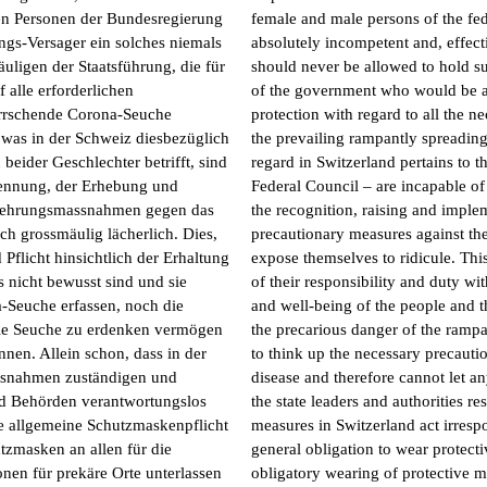
en Personen der Bundesregierung
female and male persons of the f
ungs-Versager ein solches niemals
absolutely incompetent and, effect
uligen der Staatsführung, die für
should never be allowed to hold s
 alle erforderlichen
of the government who would be au
rrschende Corona-Seuche
protection with regard to all the n
 was in der Schweiz diesbezüglich
the prevailing rampantly spreading
beider Geschlechter betrifft, sind
regard in Switzerland pertains to 
kennung, der Erhebung und
Federal Council – are incapable of 
kehrungsmassnahmen gegen das
the recognition, raising and imple
h grossmäulig lächerlich. Dies,
precautionary measures against th
 Pflicht hinsichtlich der Erhaltung
expose themselves to ridicule. Thi
 nicht bewusst sind und sie
of their responsibility and duty wi
-Seuche erfassen, noch die
and well-being of the people and t
ie Seuche zu erdenken vermögen
the precarious danger of the rampa
nen. Allein schon, dass in der
to think up the necessary precauti
ssnahmen zuständigen und
disease and therefore cannot let an
nd Behörden verantwortungslos
the state leaders and authorities re
e allgemeine Schutzmaskenpflicht
measures in Switzerland act irresp
utzmasken an allen für die
general obligation to wear protectiv
onen für prekäre Orte unterlassen
obligatory wearing of protective ma