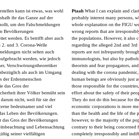
stellen kann ist etwas, was wohl
Ptaah
What I can explain and clari
eshalb ihr das Ganze auf der
probably interest many persons, w
 sollt, um den Falschmeldungen
whole explanation on the FIGU web
en Bevölkerungen
wrong reports that are irresponsi
tet werden. Es betrifft aber auch
the populations. However, it also 
n 2. und 3. Corona-Welle
regarding the alleged 2nd and 3r
meldungen nicht selten auch
reports are not infrequently brough
ufgebracht werden, wie jedoch
immunologists, but also by patholo
er, Verschwörungstheoretiker
theorists and fear propagators, and 
esbezüglich als auch im Umgang
dealing with the corona pandemic, t
os der Erdenmenschen
human beings are obviously just as
ie das Gros der
those responsible for the countrie
icherheit ihrer Völker bemüht sein
effort about the safety of their pe
 darum nicht, weil für sie der
They do not do this because for t
zerne bedeutsamer und viel
economic corporations is more me
d das Leben der Bevölkerungen.
than the health and the life of the 
ür das Gros der Bevölkerungen
however, to the majority of the po
heitsbeachtung und Lebensachtung
contrary to their being concerned f
ltig seiner vielfältigen
completely irresponsibly and indif