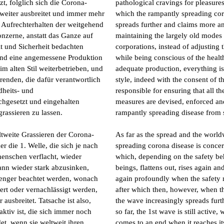
t, folglich sich die Corona-
pathological cravings for pleasures
 weiter ausbreitet und immer mehr
which the rampantly spreading cor
 Aufrechterhalten der weitgehend
spreads further and claims more a
onzerne, anstatt das Ganze auf
maintaining the largely old modes
t und Sicherheit bedachten
corporations, instead of adjusting 
 und eine angemessene Produktion
while being conscious of the healt
 im alten Stil weiterbetrieben, und
adequate production, everything is 
renden, die dafür verantwortlich
style, indeed with the consent of t
dheits- und
responsible for ensuring that all t
chgesetzt und eingehalten
measures are devised, enforced and
rassieren zu lassen.
rampantly spreading disease from s
tweite Grassieren der Corona-
As far as the spread and the world
er die 1. Welle, die sich je nach
spreading corona disease is concern
enschen verflacht, wieder
which, depending on the safety beh
ann wieder stark abzusinken,
beings, flattens out, rises again an
enger beachtet werden, wonach
again profoundly when the safety 
ert oder vernachlässigt werden,
after which then, however, when th
 ausbreitet. Tatsache ist also,
the wave increasingly spreads furthe
aktiv ist, die sich immer noch
so far, the 1st wave is still active,
et, wenn sie weltweit ihren
comes to an end when it reaches it