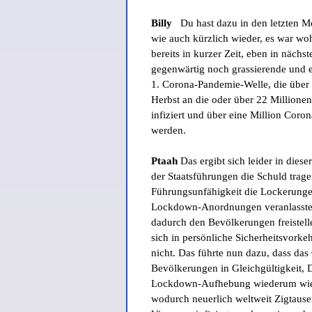
Billy
Du hast dazu in den letzten Mo
wie auch kürzlich wieder, es war wo
bereits in kurzer Zeit, eben in nächst
gegenwärtig noch grassierende und 
1. Corona-Pandemie-Welle, die über d
Herbst an die oder über 22 Million
infiziert und über eine Million Coro
werden.
Ptaah
Das ergibt sich leider in diese
der Staatsführungen die Schuld tragen
Führungsunfähigkeit die Lockerung
Lockdown-Anordnungen veranlassten
dadurch den Bevölkerungen freistelle
sich in persönliche Sicherheitsvork
nicht. Das führte nun dazu, dass das
Bevölkerungen in Gleichgültigkeit,
Lockdown-Aufhebung wiederum wie
wodurch neuerlich weltweit Zigtaus