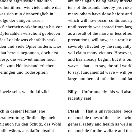
h andere Zigtausende dadurch
are once again being newly infecte
erbeiführen, wie viele andere das
tens of thousands thereby provoke
as sich nun diesbezüglich in
many others have done before and t
folge der einigermassen
which will now occur continuously 
n Sicherheitsvorkehrungen bis vor
until recently was spared from lar
Opferzahlen verschont geblieben
as a result of the more or less eff
des Lockdowns ebenfalls stark
precautions, will now, as a result 
en und viele Opfer fordern. Dies
severely affected by the rampantl
 hat bereits begonnen, doch erst
will claim many victims. However,
e resp. die weltweit immer noch
and has already begun, but it is o
welle zum Höchststand erheben
wave – that is to say, the still wor
zierungen und Todesopfern
to say, fundamental wave – will p
large numbers of infections and fata
hweiz sein, wie du kürzlich
Billy
Unfortunately this will als
recently said.
ch in deiner Heimat jene
Ptaah
That is unavoidable, bec
Verantwortung für die allgemeine
responsible ones of the state – who,
it auch für den Schutz, das Wohl
general safety and health as well a
ndig wären, aus dafür absolut
responsible for the welfare and the